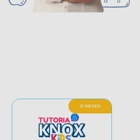
Conheça os Nossos Planos
de Ensino
12 MESES